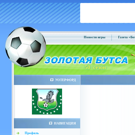
Новости игры
Газета «Б
50 сезон
УОТЕРФОРД
НАВИГАЦИЯ
Профиль