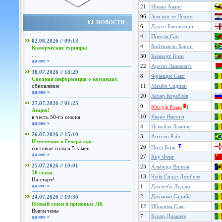
21
Ирван Аванг
96
Зем ван те Лохем
НОВОСТИ
6
Дарен Блинкхорн
4
Пресли Сан
02.08.2026 // 09:13
4
Бойтимело Барон
Комерческие турниры
...
30
Кенворт Грин
далее »
22
Архип Лашкевич
30.07.2026 // 18:29
8
Францис Сако
Сводная информация о командах
обновление
11
Мамбе Сидики
далее »
20
Захар Кораблёв
27.07.2026 // 01:25
9
Юссуф Разак
1
Акция!
10
Якаре Ямеого
в честь 50-го сезона
далее »
4
Исмайла Ламине
26.07.2026 // 15:10
3
Анхело Райс
Изменения в Генераторе
26
Ноэл Бёрк
гостевые голы и 5 замен
далее »
27
Киу Фенг
25.07.2026 // 10:01
23
Альберд Виллья
50 сезон
13
Чейк Сидат Дембеле
На старт!
далее »
1
Дженеба Дедью
2
Джимми Садибе
24.07.2026 // 19:36
Новый сезон и призовые ЛК
12
Ибраима Сако
Выплачены
7
Букар Диаките
далее »