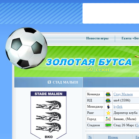
Новости игры
Газета «Б
50 сезон
СТАД МАЛЬЕН
Команда
Стад Мальен
ИД
sm4 (3596)
Менеджер
kyllek
Ранг
Директор клуба
Город
Бамако, (Мали)
Стадион
Стад 26 Марс (
5
№
Игрок
Г