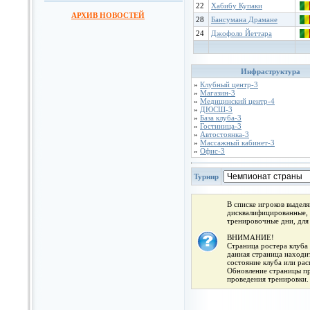
22
Хабибу Купаки
АРХИВ НОВОСТЕЙ
28
Бансумана Драмане
24
Джофоло Йеттара
Инфраструктура
»
Клубный центр-3
»
Магазин-3
»
Медицинский центр-4
»
ДЮСШ-3
»
База клуба-3
»
Гостиница-3
»
Автостоянка-3
»
Массажный кабинет-3
»
Офис-3
Турнир
В списке игроков выдел
дисквалифицированные, 
тренировочные дни, для
ВНИМАНИЕ!
Страница ростера клуба 
данная страница находит
состояние клуба или ра
Обновление страницы про
проведения тренировки.