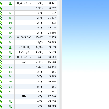
Нс
Пр4 Ск2 Пд
16(36)
38.441
13(7)
6.317
Вн
0(7)
532
Дл
2(7)
61.477
Рб
2(7)
813
Дл
2(7)
25.074
Дл
2(7)
24.666
Ск
Ов Од5 Пн3
45(46)
42.475
Вн
11(7)
58.965
Пр
Ск3 Пд Пр
6(26)
39.679
Дл
Ск5 Пр2
30(36)
35.773
Рб
Пр4 Ск2 Пд
16(36)
38.584
Ск3
2(14)
16.508
Ум
40(7)
52.848
Вн
7(7)
261
Вн
0(7)
3.463
Пр
7(7)
49.796
Ун
3(7)
261
Рб
4(7)
261
Шт
4(7)
17.840
Дл
2(7)
23.096
Дл
0(7)
18.963