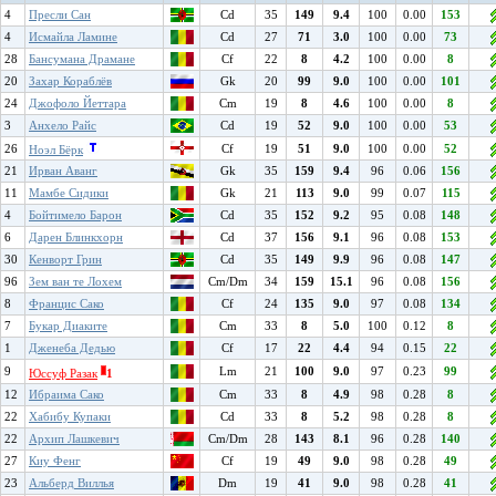
4
Пресли Сан
Cd
35
149
9.4
100
0.00
153
4
Исмайла Ламине
Cd
27
71
3.0
100
0.00
73
28
Бансумана Драмане
Cf
22
8
4.2
100
0.00
8
20
Захар Кораблёв
Gk
20
99
9.0
100
0.00
101
24
Джофоло Йеттара
Cm
19
8
4.6
100
0.00
8
3
Анхело Райс
Cd
19
52
9.0
100
0.00
53
26
Cf
19
51
9.0
100
0.00
52
Ноэл Бёрк
21
Ирван Аванг
Gk
35
159
9.4
96
0.06
156
11
Мамбе Сидики
Gk
21
113
9.0
99
0.07
115
4
Бойтимело Барон
Cd
35
152
9.2
95
0.08
148
6
Дарен Блинкхорн
Cd
37
156
9.1
96
0.08
153
30
Кенворт Грин
Cd
35
149
9.9
96
0.08
147
96
Зем ван те Лохем
Cm/Dm
34
159
15.1
96
0.08
156
8
Францис Сако
Cf
24
135
9.0
97
0.08
134
7
Букар Диаките
Cm
33
8
5.0
100
0.12
8
1
Дженеба Дедью
Cf
17
22
4.4
94
0.15
22
9
Lm
21
100
9.0
97
0.23
99
Юссуф Разак
1
12
Ибраима Сако
Cm
33
8
4.9
98
0.28
8
22
Хабибу Купаки
Cd
33
8
5.2
98
0.28
8
22
Архип Лашкевич
Cm/Dm
28
143
8.1
96
0.28
140
27
Киу Фенг
Cf
19
49
9.0
98
0.28
49
23
Альберд Виллья
Dm
19
41
9.0
98
0.28
41