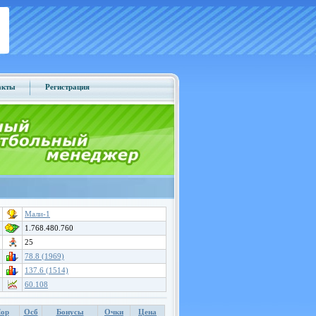
акты
Регистрация
Мали-1
1.768.480.760
25
78.8 (1969)
137.6 (1514)
60.108
ор
Осб
Бонусы
Очки
Цена