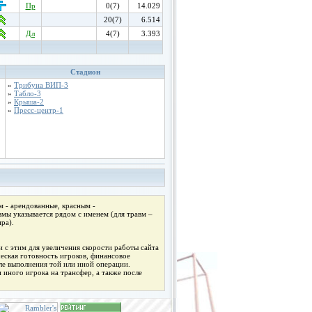
Пр
0(7)
14.029
20(7)
6.514
Дл
4(7)
3.393
Стадион
»
Трибуна ВИП-3
»
Табло-3
»
Крыша-2
»
Пресс-центр-1
 - арендованные, красным -
мы указывается рядом с именем (для травм –
ра).
 с этим для увеличения скорости работы сайта
ческая готовность игроков, финансовое
ле выполнения той или иной операции.
 иного игрока на трансфер, а также после