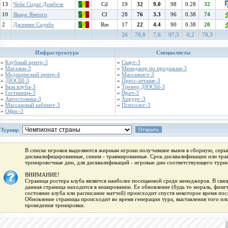
13
Чейк Сидат Дембеле
Cd
19
32
9.0
98
0.28
32
10
Якаре Ямеого
Cf
28
76
3.3
96
0.38
74
2
Джимми Садибе
Rm
17
22
4.4
90
0.38
20
26
78,8
7,6
97,5
0,2
78,3
Инфраструктура
Специалисты
»
Клубный центр-3
»
Скаут-3
»
Магазин-3
»
Менеджер по продажам-3
»
Медицинский центр-4
»
Массажист-3
»
ДЮСШ-3
»
Пресс-атташе-3
»
База клуба-3
»
Тренер ДЮСШ-3
»
Гостиница-3
»
Врач-3
»
Автостоянка-3
»
Хирург-3
»
Массажный кабинет-3
»
Психолог-3
»
Офис-3
Турнир
В списке игроков выделяются жирным игроки получившие вызов в сборную, серым
дисквалифицированные, синим - травмированные. Срок дисквалификации или трав
тренировочные дни, для дисквалификаций - игровые дни соответствующего турни
ВНИМАНИЕ!
Страница ростера клуба является наиболее посещаемой среди менеджеров. В связи
данная страница находится в кешировании. Ее обновление (будь то мораль, физи
состояние клуба или расписание матчей) происходит спустя некоторое время пос
Обновление страницы происходит во время генерации тура, выставления того или
проведения тренировки.