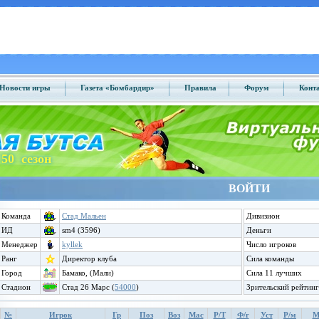
Новости игры
Газета «Бомбардир»
Правила
Форум
Конт
50 сезон
ВОЙТИ
Команда
Стад Мальен
Дивизион
ИД
sm4 (3596)
Деньги
Менеджер
kyllek
Число игроков
Ранг
Директор клуба
Сила команды
Город
Бамако, (Мали)
Сила 11 лучших
Стадион
Стад 26 Марс (
54000
)
Зрительский рейтинг
№
Игрок
Гр
Поз
Воз
Мас
Р/Т
Ф/г
Уст
Р/м
М