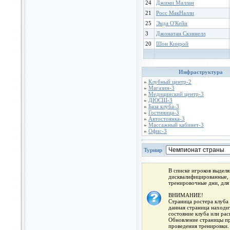
24
Джими Маллан
21
Росс МакНалли
25
Энда О'Кейн
3
Джонатан Скэннелл
20
Шон Кинрой
Инфраструктура
»
Клубный центр-2
»
Магазин-3
»
Медицинский центр-3
»
ДЮСШ-3
»
База клуба-3
»
Гостиница-3
»
Автостоянка-3
»
Массажный кабинет-3
»
Офис-3
Турнир
В списке игроков выдел
дисквалифицированные, 
тренировочные дни, для
ВНИМАНИЕ!
Страница ростера клуба 
данная страница находит
состояние клуба или ра
Обновление страницы про
проведения тренировки.