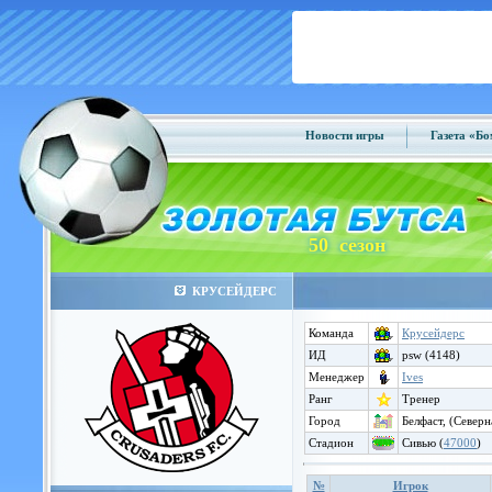
Новости игры
Газета «Б
50 сезон
КРУСЕЙДЕРС
Команда
Крусейдерс
ИД
psw (4148)
Менеджер
Ives
Ранг
Тренер
Город
Белфаст, (Север
Стадион
Сивью (
47000
)
№
Игрок