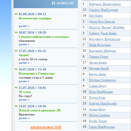
НОВОСТИ
1
Найджер Монтгомери
15
Джайлс МакГолдрик
02.08.2026 // 09:13
10
Пит Бэйтс
Комерческие турниры
2
Джон Пол Льюсли
...
далее »
5
Махоси "Космо" Моффат
30.07.2026 // 18:29
2
Тейлор Джон Какос
Сводная информация о командах
22
Кроуфорд Фергюссон
обновление
далее »
7
Майк Кутаджар
35
Владимир Шафрин
27.07.2026 // 01:25
Акция!
6
Дамьен Грант
в честь 50-го сезона
17
Лисли Аллен
далее »
14
Мервин Батей
26.07.2026 // 15:10
Изменения в Генераторе
9
Барри Зване
гостевые голы и 5 замен
4
Мэттью Гилкинсон
далее »
8
Сэмми Кроу
25.07.2026 // 10:01
16
Шон МакМаллан
50 сезон
На старт!
12
Терри Ерли
далее »
23
Хэйден МакЛохлин
24.07.2026 // 19:36
11
Аллан Нилл
Новый сезон и призовые ЛК
Выплачены
13
Марти Смайли
далее »
18
Крэйг Топли
19
Гленн МакКуиллан
АРХИВ НОВОСТЕЙ