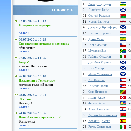
1
Рожер Н'Деффи
2
Джейсон Кейс
НОВОСТИ
82
Сергей Кудаков
02.08.2026 // 09:13
12
Уэсли Барнелл
C
Комерческие турниры
4
Джерард Кроуфорд
...
далее »
13
Патрик Шустер
15
Деви Мейе
30.07.2026 // 18:29
Сводная информация о командах
98
Грег Савацки
C
обновление
87
Муладзи Заа
C
далее »
31
Габино Оккетти
27.07.2026 // 01:25
Акция!
3
Джэйми Кэролл
в честь 50-го сезона
5
Нил Матерс
далее »
15
Майе Уильямсон
26.07.2026 // 15:10
65
Рэй Камачо
C
Изменения в Генераторе
гостевые голы и 5 замен
66
Гонcало Барнс
C
далее »
9
Сир Нгакоссо
25.07.2026 // 10:01
7
Назир Ацер
R
50 сезон
На старт!
19
Фахад Босси
R
далее »
94
Ален Халилович
C
24.07.2026 // 19:36
3
Руслан Калиновский
C
Новый сезон и призовые ЛК
18
Хоакин Домене
Выплачены
далее »
24
Рауль Сандоваль
C