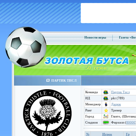
Новости игры
Газета «Б
50 сезон
ПАРТИК ТИСЛ
Команда
Партик Тисл
ИД
pkt (789)
Менеджер
Дацюк
Ранг
Тренер
Город
Глазго, (Шотлан
Стадион
Фирхилл (
80000
№
Игрок
Гр