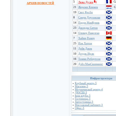
5
C
Люка Дулен
1
АРХИВ НОВОСТЕЙ
21
Жереми Клемен
C
19
Скот Фесби
8
Сэнди Длугонски
14
Пэдди МакКуник
23
Джордж Ситон
14
Оливер Павелски
7
Хайнц Ромер
25
Иэн Хитон
11
Дейв Джек
10
Доудж Ирли
16
Томми Робертсон
20
Дэйл МакСкимминг
Инфраструктура
»
Клубный центр-3
»
Магазин-3
»
Медицинский центр-4
»
ДЮСШ-3
»
База клуба-3
»
Гостиница-3
»
Автостоянка-3
»
Массажный кабинет-3
»
Офис-3