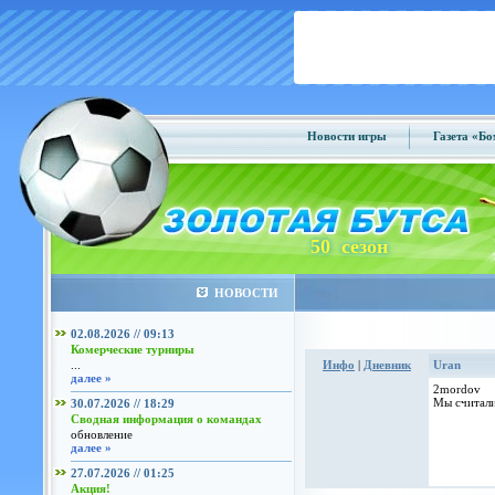
Новости игры
Газета «Б
50 сезон
НОВОСТИ
02.08.2026 // 09:13
Комерческие турниры
...
Инфо
|
Дневник
Uran
далее »
2mordov
Мы считали
30.07.2026 // 18:29
Сводная информация о командах
обновление
далее »
27.07.2026 // 01:25
Акция!