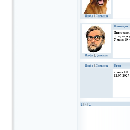
Инфо
|
Дневник
Нинтендо
Интересно,
С первого 
У меня 19 
Инфо
|
Дневник
Инфо
|
Дневник
Uran
2Forza DK
12.07.2027
1
| 2 |
3