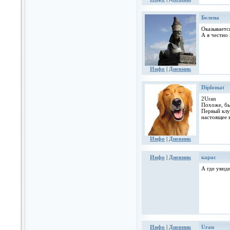
Белена
Оказывается
А я честно
Инфо
|
Дневник
Diplomat
2Uran
Похоже, был
Первый клу
настоящее в
Инфо
|
Дневник
Инфо
|
Дневник
карас
А где увиде
Инфо
|
Дневник
Uran