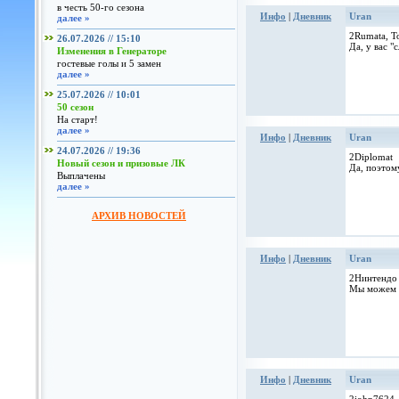
в честь 50-го сезона
Инфо
|
Дневник
Uran
далее »
2Rumata, Т
26.07.2026 // 15:10
Да, у вас 
Изменения в Генераторе
гостевые голы и 5 замен
далее »
25.07.2026 // 10:01
50 сезон
На старт!
далее »
Инфо
|
Дневник
Uran
24.07.2026 // 19:36
2Diplomat
Новый сезон и призовые ЛК
Да, поэтом
Выплачены
далее »
АРХИВ НОВОСТЕЙ
Инфо
|
Дневник
Uran
2Нинтендо
Мы можем в
Инфо
|
Дневник
Uran