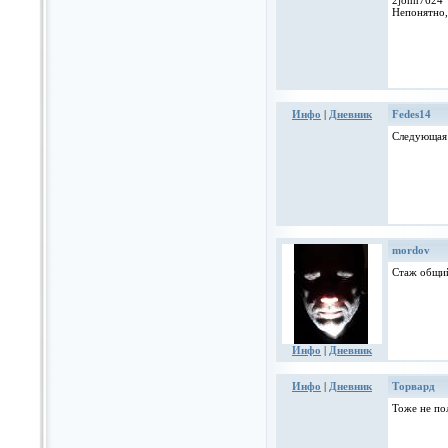
2john7624
Непонятно,
Инфо
|
Дневник
Fedes14
Следующая 
mordov
Стаж общий
Инфо
|
Дневник
Инфо
|
Дневник
Торвард
Тоже не по