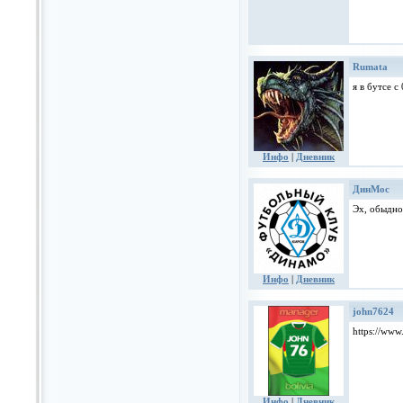
Rumata
я в бутсе с
Инфо
|
Дневник
ДинМос
Эх, обыдно,
Инфо
|
Дневник
john7624
https://www
Инфо
|
Дневник