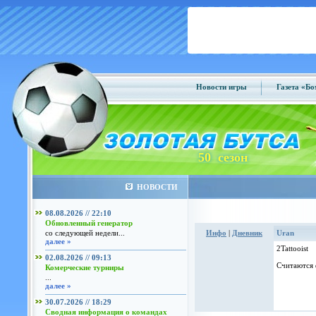
Новости игры
Газета «Б
50 сезон
НОВОСТИ
08.08.2026 // 22:10
Обновленный генератор
со следующей недели...
Инфо
|
Дневник
Uran
далее »
2Tattooist
02.08.2026 // 09:13
Считаются 
Комерческие турниры
...
далее »
30.07.2026 // 18:29
Сводная информация о командах