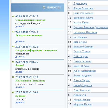
2
Адам Крауз
НОВОСТИ
5
Фазлы Асланташ
8
Ясир Улд-Мосси
08.08.2026 // 22:10
11
Томонори Саито
Обновленный генератор
13
Кзавус Кадис
со следующей недели...
далее »
14
Густаво Антонио Десирелльо
02.08.2026 // 09:13
19
Лакминим Ниссанка
Комерческие турниры
19
Бут Паркер
...
далее »
84
Марк Норд
85
Веролюб Спахич
30.07.2026 // 18:29
Сводная информация о командах
1
Еулаус Трикас
обновление
4
Роб Шкурич
далее »
12
Йохен Бистман
27.07.2026 // 01:25
Акция!
85
Браен О'Рурк
в честь 50-го сезона
93
Юрки Лаавилайнен
далее »
6
Златан Андрич
26.07.2026 // 15:10
12
Антон Партас
Изменения в Генераторе
гостевые голы и 5 замен
4
Гвельф Таурсон
далее »
4
Алан Самодин
25.07.2026 // 10:01
6
Афаса Суа
50 сезон
На старт!
15
Кемаль Бендер
далее »
15
Марсель Пирес