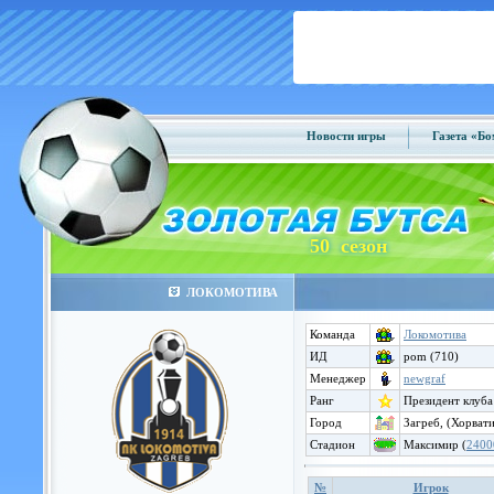
Новости игры
Газета «Б
50 сезон
ЛОКОМОТИВА
Команда
Локомотива
ИД
pom (710)
Менеджер
newgraf
Ранг
Президент клуба
Город
Загреб, (Хорвати
Стадион
Максимир (
2400
№
Игрок