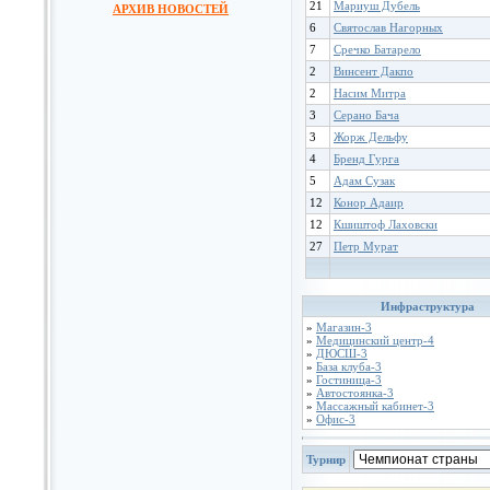
21
Мариуш Дубель
АРХИВ НОВОСТЕЙ
6
Святослав Нагорных
7
Сречко Батарело
2
Винсент Дакпо
2
Насим Митра
3
Серано Бача
3
Жорж Дельфу
4
Бренд Гурга
5
Адам Сузак
12
Конор Адаир
12
Кшиштоф Лаховски
27
Петр Мурат
Инфраструктура
»
Магазин-3
»
Медицинский центр-4
»
ДЮСШ-3
»
База клуба-3
»
Гостиница-3
»
Автостоянка-3
»
Массажный кабинет-3
»
Офис-3
Турнир