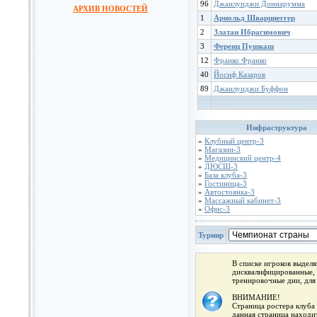
96
Джанлуиджи Доннарумма
АРХИВ НОВОСТЕЙ
1
Арнольд Шварцнеггер
2
Златан Ибрагимович
3
Ференц Пушкаш
12
Франко Франко
40
Йосиф Казаров
89
Джанлуиджи Буффон
Инфраструктура
»
Клубный центр-3
»
Магазин-3
»
Медицинский центр-4
»
ДЮСШ-3
»
База клуба-3
»
Гостиница-3
»
Автостоянка-3
»
Массажный кабинет-3
»
Офис-3
Турнир
В списке игроков выдел
дисквалифицированные, 
тренировочные дни, для
ВНИМАНИЕ!
Страница ростера клуба 
данная страница находит