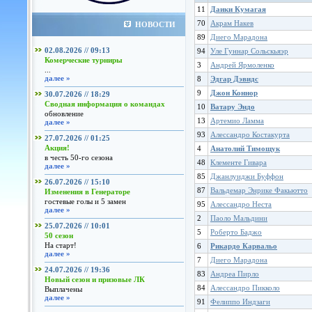
11
Даики Кумагая
70
Акрам Накев
НОВОСТИ
89
Диего Марадона
02.08.2026 // 09:13
94
Уле Гуннар Сольскьяэр
Комерческие турниры
3
Андрей Ярмоленко
...
далее »
8
Эдгар Дэвидс
9
Джон Коннор
30.07.2026 // 18:29
Сводная информация о командах
10
Ватару Эндо
обновление
13
Артемио Ламма
далее »
93
Алессандро Костакурта
27.07.2026 // 01:25
Акция!
4
Анатолий Тимощук
в честь 50-го сезона
48
Клементе Гивара
далее »
85
Джанлуиджи Буффон
26.07.2026 // 15:10
87
Вальдемар Энрике Факьютто
Изменения в Генераторе
гостевые голы и 5 замен
95
Алессандро Неста
далее »
2
Паоло Мальдини
25.07.2026 // 10:01
5
Роберто Баджо
50 сезон
На старт!
6
Рикардо Карвальо
далее »
7
Диего Марадона
24.07.2026 // 19:36
83
Андреа Пирло
Новый сезон и призовые ЛК
84
Алессандро Пикколо
Выплачены
далее »
91
Фелиппо Индзаги