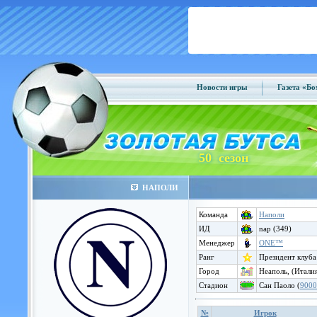
Новости игры
Газета «Б
50 сезон
НАПОЛИ
Команда
Наполи
ИД
nap (349)
Менеджер
ONE™
Ранг
Президент клуба
Город
Неаполь, (Итали
Стадион
Сан Паоло (
9000
№
Игрок