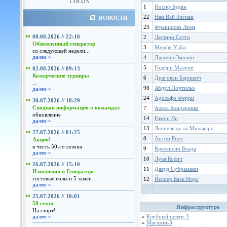
1
Иосиф Будан
22
Нан Вай Зигиан
НОВОСТИ
23
Франциско Леон
08.08.2026 // 22:10
2
Лаутаро Сетто
Обновленный генератор
3
Мерфи Уэйд
со следующей недели...
далее »
4
Джамал Эмилио
5
Годфри Малуни
02.08.2026 // 09:13
Комерческие турниры
6
Драгован Баришич
...
98
Абдул Портильо
далее »
24
Адольфо Ферри
30.07.2026 // 18:29
Сводная информация о командах
7
Алесь Бондаренко
обновление
14
Рамон Ли
далее »
13
Леонель де ла Мильягро
27.07.2026 // 01:25
8
Антон Риос
Акция!
в честь 50-го сезона
9
Кресенсио Боада
далее »
10
Лука Колич
26.07.2026 // 15:10
11
Давуд Субрамани
Изменения в Генераторе
гостевые голы и 5 замен
12
Йеспер Баск Норс
далее »
25.07.2026 // 10:01
50 сезон
Инфраструктура
На старт!
далее »
»
Клубный центр-3
»
Магазин-3