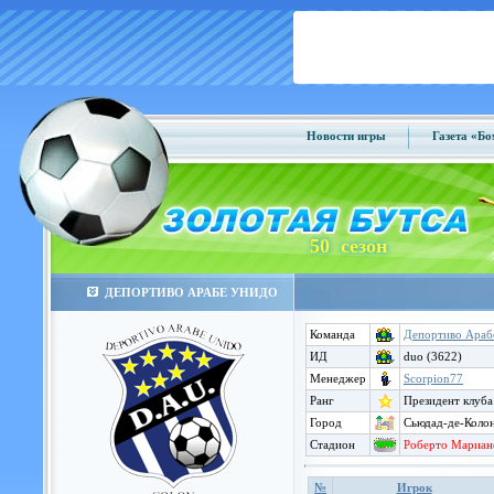
Новости игры
Газета «Б
50 сезон
ДЕПОРТИВО АРАБЕ УНИДО
Команда
Депортиво Араб
ИД
duo (3622)
Менеджер
Scorpion77
Ранг
Президент клуба
Город
Сьюдад-де-Колон
Стадион
Роберто Мариано
№
Игрок