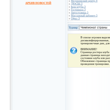
»
Медицинский центр-4
АРХИВ НОВОСТЕЙ
»
ДЮСШ-3
»
База клуба-3
»
Гостиница-3
»
Автостоянка-3
»
Массажный кабинет-3
»
Офис-3
Турнир
В списке игроков выдел
дисквалифицированные, 
тренировочные дни, для
ВНИМАНИЕ!
Страница ростера клуба 
данная страница находит
состояние клуба или ра
Обновление страницы про
проведения тренировки.