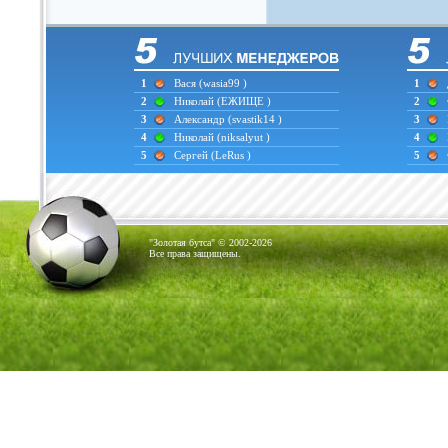
1
Вася
(wasia99 )
1
2
Николай
(ЕЖИЩЕ )
2
3
Александр
(svastik14 )
3
4
Николай
(niksalyut )
4
5
Сергей
(LeRus )
5
"Золотая бутса" © 2002-2026
Все права защищены.