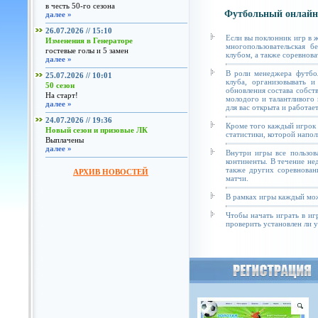
в честь 50-го сезона
Футбольный онлайн
далее »
26.07.2026 // 15:10
Если вы поклонник игр в 
Изменения в Генераторе
многопользовательская б
гостевые голы и 5 замен
клубом, а также соревнова
далее »
В роли менеджера футбол
25.07.2026 // 10:01
клуба, организовывать и
50 сезон
обновления состава собст
На старт!
молодого и талантливого 
далее »
для вас открыта и работае
24.07.2026 // 19:36
Кроме того каждый игрок 
Новый сезон и призовые ЛК
статистики, которой напол
Выплачены
далее »
Внутри игры все пользов
континенты. В течение не
также других соревнован
АРХИВ НОВОСТЕЙ
матчи.
В рамках игры каждый мож
Чтобы начать играть в иг
проверить установлен ли у 