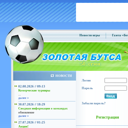
Новости игры
Газета «Б
50 сезон
НОВОСТИ
Логин
02.08.2026 // 09:13
Пароль
Комерческие турниры
...
далее »
Забыли пароль?
30.07.2026 // 18:29
Сводная информация о командах
обновление
далее »
Регистрация
27.07.2026 // 01:25
Акция!