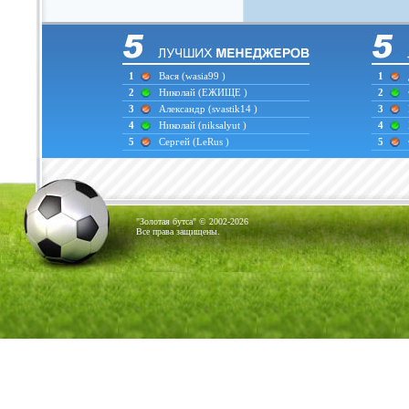
1
Вася
(wasia99 )
1
2
Николай
(ЕЖИЩЕ )
2
3
Александр
(svastik14 )
3
4
Николай
(niksalyut )
4
5
Сергей
(LeRus )
5
"Золотая бутса" © 2002-2026
Все права защищены.