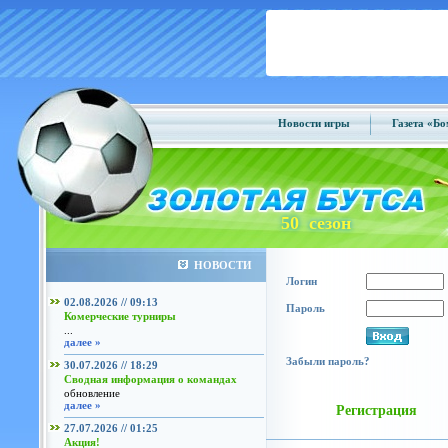
Новости игры
Газета «Б
50 сезон
НОВОСТИ
Логин
02.08.2026 // 09:13
Пароль
Комерческие турниры
...
далее »
Забыли пароль?
30.07.2026 // 18:29
Сводная информация о командах
обновление
далее »
Регистрация
27.07.2026 // 01:25
Акция!