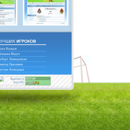
ахи Каладзе
еманья Видич
оберт Левандовски
иктор Цыганков
устам Ахмедзаде