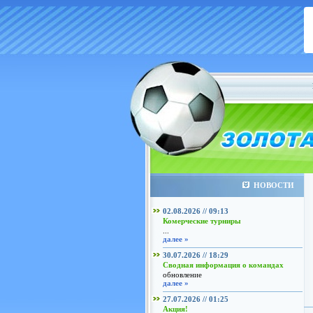
НОВОСТИ
02.08.2026 // 09:13
Комерческие турниры
...
далее »
30.07.2026 // 18:29
Сводная информация о командах
обновление
далее »
27.07.2026 // 01:25
Акция!