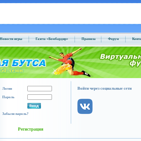
Новости игры
Газета «Бомбардир»
Правила
Форум
Конт
50 сезон
Войти через социальные сети
Логин
Пароль
Забыли пароль?
Регистрация