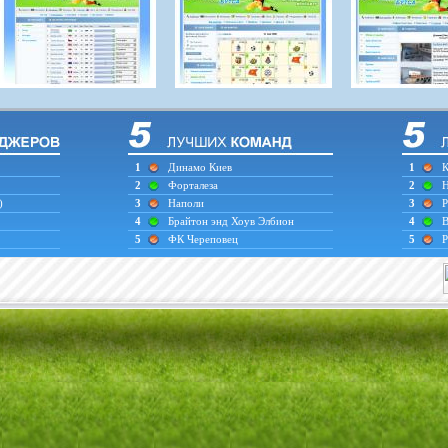
1
Динамо Киев
1
К
2
Форталеза
2
Н
)
3
Наполи
3
Р
4
Брайтон энд Хоув Элбион
4
В
5
ФК Череповец
5
Р