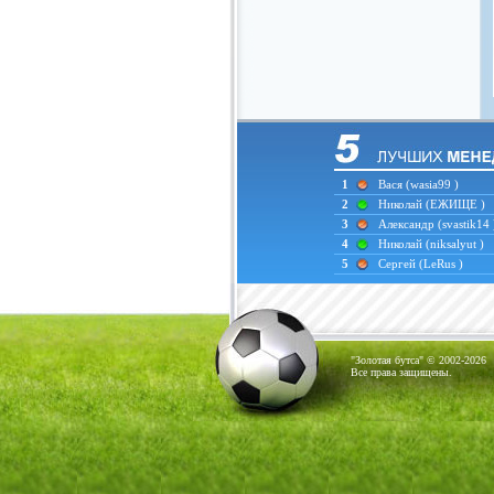
1
Вася
(wasia99 )
2
Николай
(ЕЖИЩЕ )
3
Александр
(svastik14 
4
Николай
(niksalyut )
5
Сергей
(LeRus )
"Золотая бутса" © 2002-2026
Все права защищены.