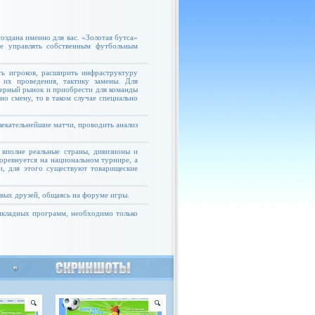
оздана именно для вас. «Золотая бутса»
те управлять собственным футбольным
ь игроков, расширить инфраструктуру
 их проведения, тактику замены. Для
ферный рынок и приобрести для команды
но смену, то в таком случае специально
екательнейшие матчи, проводить анализ
 вполне реальные страны, дивизионы и
соревнуется на национальном турнире, а
и, для этого существуют товарищеские
овых друзей, общаясь на форуме игры.
рикладных программ, необходимо только