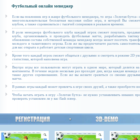
Футбольный онлайн менеджер
Если вы поклонник игр в жанре футбольного менеджера, то игра «Золотая бутса» с
многопользовательская бесплатная массовая online игра, в которой Вы сможе
клубом, а также соревноваться с тысячей соперников в реальном времени.
В роли менеджера футбольного клуба каждый игрок сможет покупать, продават
клуба, организовывать и проводить футбольные матчи, разрабатывать тактику
обновления состава собственной команды менеджер всегда может посетить транс
молодого и талантливого игрока. Если же вы предпочитаете растить самостоятель
для вас открыта и работает детская спортивная школа.
Кроме того каждый игрок сможет общаться с друзьями и смотреть в режиме 2D увл
статистики, которой наполнена игра.
Внутри игры все пользователи могут играть в одном мире, который делится на
континенты. В течение недели несколько раз проходят дни, когда каждая команда 
также других соревнованиях. Если же вы желаете сразиться со своими друзьям
матчи.
В рамках игры каждый может привлечь к игре своих друзей, а также приобрести н
Чтобы начать играть в игру «Золотая бутса» не нужно устанавливать никаких п
проверить установлен ли у вас flash плеер.