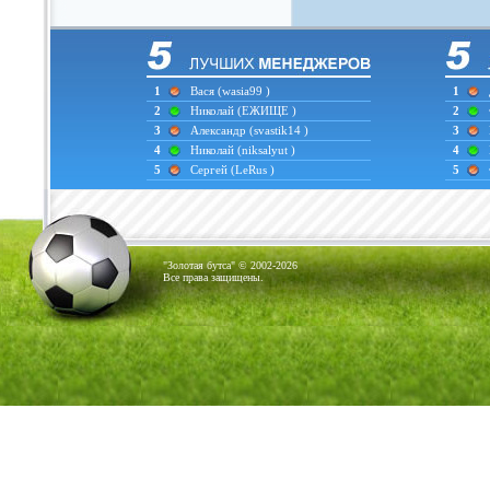
1
Вася
(wasia99 )
1
2
Николай
(ЕЖИЩЕ )
2
3
Александр
(svastik14 )
3
4
Николай
(niksalyut )
4
5
Сергей
(LeRus )
5
"Золотая бутса" © 2002-2026
Все права защищены.