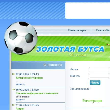
Новости игры
Газета «Б
50 сезон
НОВОСТИ
Логин
02.08.2026 // 09:13
Пароль
Комерческие турниры
...
далее »
Забыли пароль?
30.07.2026 // 18:29
Сводная информация о командах
обновление
далее »
Регистрация
27.07.2026 // 01:25
Акция!