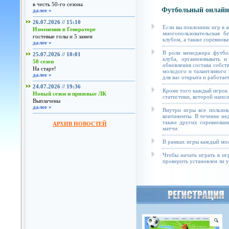
в честь 50-го сезона
Футбольный онлайн
далее »
26.07.2026 // 15:10
Если вы поклонник игр в 
Изменения в Генераторе
многопользовательская б
гостевые голы и 5 замен
клубом, а также соревнова
далее »
В роли менеджера футбол
25.07.2026 // 10:01
клуба, организовывать и
50 сезон
обновления состава собст
На старт!
молодого и талантливого 
далее »
для вас открыта и работае
24.07.2026 // 19:36
Кроме того каждый игрок 
Новый сезон и призовые ЛК
статистики, которой напол
Выплачены
далее »
Внутри игры все пользов
континенты. В течение не
также других соревнован
АРХИВ НОВОСТЕЙ
матчи.
В рамках игры каждый мож
Чтобы начать играть в иг
проверить установлен ли у 