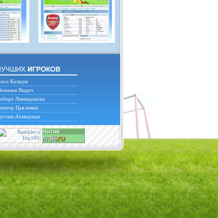
ахи Каладзе
еманья Видич
оберт Левандовски
иктор Цыганков
устам Ахмедзаде