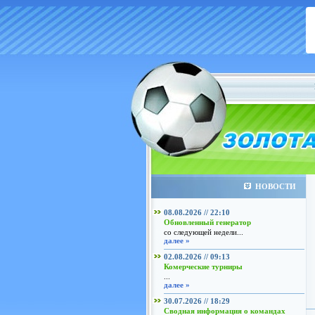
НОВОСТИ
08.08.2026 // 22:10
Обновленный генератор
со следующей недели...
далее »
02.08.2026 // 09:13
Комерческие турниры
...
далее »
30.07.2026 // 18:29
Сводная информация о командах