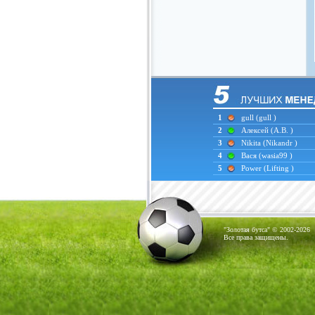
1
gull
(gull )
2
Алексей
(А.В. )
3
Nikita
(Nikandr )
4
Вася
(wasia99 )
5
Power
(Lifting )
"Золотая бутса" © 2002-2026
Все права защищены.