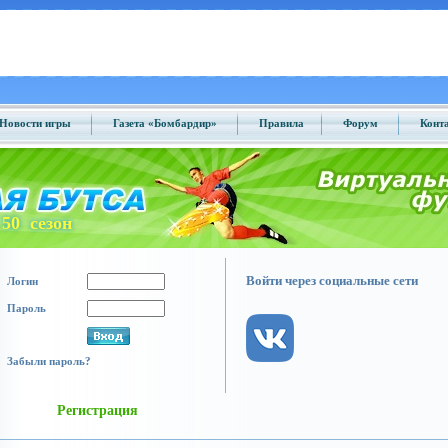
Новости игры
Газета «Бомбардир»
Правила
Форум
Конт
50 сезон
Войти через социальные сети
Логин
Пароль
Забыли пароль?
Регистрация