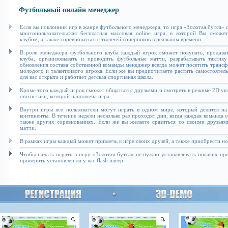
Футбольный онлайн менеджер
Если вы поклонник игр в жанре футбольного менеджера, то игра «Золотая бутса» с
многопользовательская бесплатная массовая online игра, в которой Вы сможе
клубом, а также соревноваться с тысячей соперников в реальном времени.
В роли менеджера футбольного клуба каждый игрок сможет покупать, продават
клуба, организовывать и проводить футбольные матчи, разрабатывать тактику
обновления состава собственной команды менеджер всегда может посетить транс
молодого и талантливого игрока. Если же вы предпочитаете растить самостоятель
для вас открыта и работает детская спортивная школа.
Кроме того каждый игрок сможет общаться с друзьями и смотреть в режиме 2D увл
статистики, которой наполнена игра.
Внутри игры все пользователи могут играть в одном мире, который делится на
континенты. В течение недели несколько раз проходят дни, когда каждая команда 
также других соревнованиях. Если же вы желаете сразиться со своими друзьям
матчи.
В рамках игры каждый может привлечь к игре своих друзей, а также приобрести н
Чтобы начать играть в игру «Золотая бутса» не нужно устанавливать никаких п
проверить установлен ли у вас flash плеер.