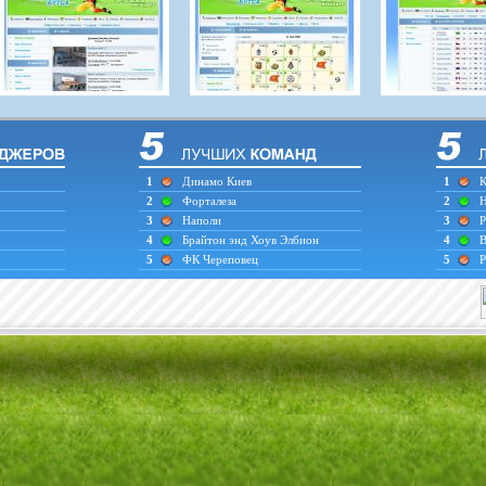
1
Динамо Киев
1
К
2
Форталеза
2
Н
3
Наполи
3
Р
4
Брайтон энд Хоув Элбион
4
В
5
ФК Череповец
5
Р