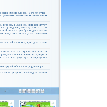
оздана именно для вас. «Золотая бутса»
те управлять собственным футбольным
ь игроков, расширить инфраструктуру
 их проведения, тактику замены. Для
ферный рынок и приобрести для команды
но смену, то в таком случае специально
екательнейшие матчи, проводить анализ
 вполне реальные страны, дивизионы и
соревнуется на национальном турнире, а
и, для этого существуют товарищеские
овых друзей, общаясь на форуме игры.
рикладных программ, необходимо только