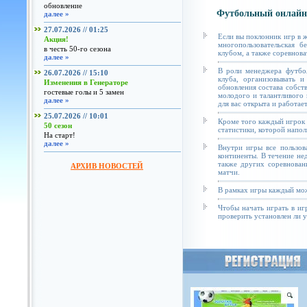
обновление
Футбольный онлайн
далее »
27.07.2026 // 01:25
Если вы поклонник игр в 
Акция!
многопользовательская б
в честь 50-го сезона
клубом, а также соревнова
далее »
В роли менеджера футбол
26.07.2026 // 15:10
клуба, организовывать и
Изменения в Генераторе
обновления состава собст
гостевые голы и 5 замен
молодого и талантливого 
далее »
для вас открыта и работае
25.07.2026 // 10:01
Кроме того каждый игрок 
50 сезон
статистики, которой напол
На старт!
далее »
Внутри игры все пользов
континенты. В течение не
также других соревнован
АРХИВ НОВОСТЕЙ
матчи.
В рамках игры каждый мож
Чтобы начать играть в иг
проверить установлен ли у 