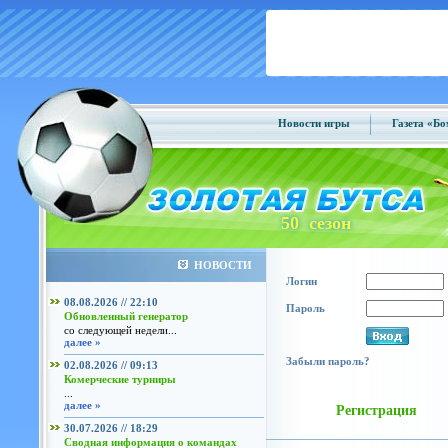
Новости игры
Газета «Б
50 сезон
НОВОСТИ
Логин
08.08.2026 // 22:10
Пароль
Обновленный генератор
со следующей недели...
далее »
Забыли пароль?
02.08.2026 // 09:13
Комерческие турниры
...
далее »
Регистрация
30.07.2026 // 18:29
Сводная информация о командах