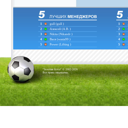
1
gull
(gull )
1
2
Алексей
(А.В. )
2
3
Nikita
(Nikandr )
3
4
Вася
(wasia99 )
4
5
Power
(Lifting )
5
"Золотая бутса" © 2002-2026
Все права защищены.