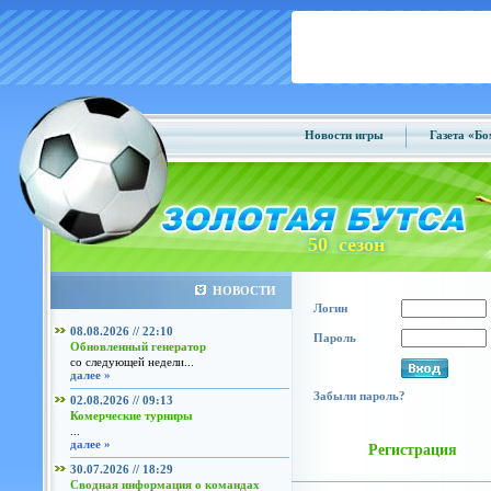
Новости игры
Газета «Б
50 сезон
НОВОСТИ
Логин
08.08.2026 // 22:10
Пароль
Обновленный генератор
со следующей недели...
далее »
Забыли пароль?
02.08.2026 // 09:13
Комерческие турниры
...
далее »
Регистрация
30.07.2026 // 18:29
Сводная информация о командах