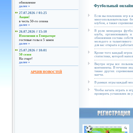
обновление
Футбольный онлайн
далее »
27.07.2026 // 01:25
Если вы поклонник игр в 
Акция!
многопользовательская б
в честь 50-го сезона
клубом, а также соревнова
далее »
В роли менеджера футбол
26.07.2026 // 15:10
клуба, организовывать и
Изменения в Генераторе
обновления состава собст
гостевые голы и 5 замен
молодого и талантливого 
далее »
для вас открыта и работае
25.07.2026 // 10:01
Кроме того каждый игрок 
50 сезон
статистики, которой напол
На старт!
далее »
Внутри игры все пользов
континенты. В течение не
также других соревнован
АРХИВ НОВОСТЕЙ
матчи.
В рамках игры каждый мож
Чтобы начать играть в иг
проверить установлен ли у 