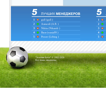
1
gull
(gull )
1
2
Алексей
(А.В. )
2
3
Nikita
(Nikandr )
3
4
Вася
(wasia99 )
4
5
Power
(Lifting )
5
"Золотая бутса" © 2002-2026
Все права защищены.