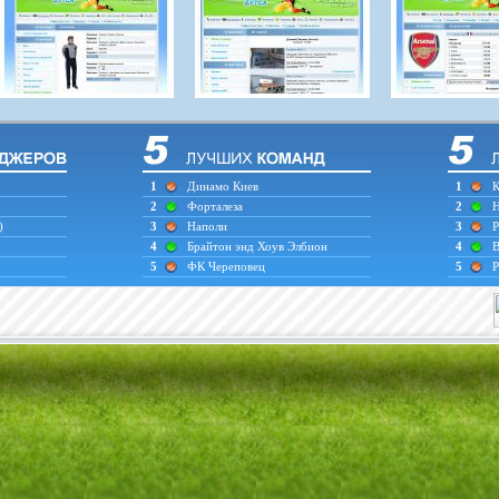
1
Динамо Киев
1
К
2
Форталеза
2
Н
)
3
Наполи
3
Р
4
Брайтон энд Хоув Элбион
4
В
5
ФК Череповец
5
Р