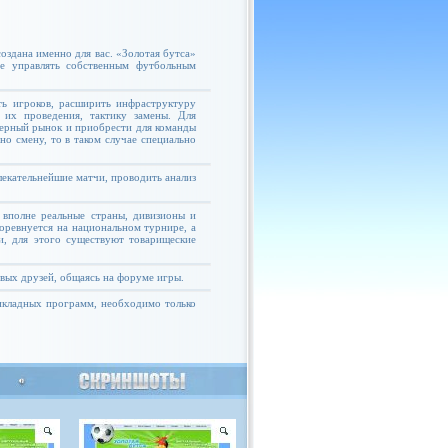
оздана именно для вас. «Золотая бутса»
те управлять собственным футбольным
ь игроков, расширить инфраструктуру
 их проведения, тактику замены. Для
ферный рынок и приобрести для команды
но смену, то в таком случае специально
екательнейшие матчи, проводить анализ
 вполне реальные страны, дивизионы и
соревнуется на национальном турнире, а
и, для этого существуют товарищеские
овых друзей, общаясь на форуме игры.
рикладных программ, необходимо только