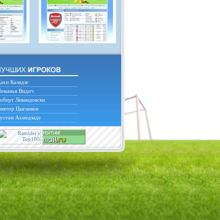
ахи Каладзе
еманья Видич
оберт Левандовски
иктор Цыганков
устам Ахмедзаде