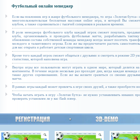
Футбольный онлайн менеджер
Если вы поклонник игр в жанре футбольного менеджера, то игра «Золотая бутса» с
многопользовательская бесплатная массовая online игра, в которой Вы сможе
клубом, а также соревноваться с тысячей соперников в реальном времени.
В роли менеджера футбольного клуба каждый игрок сможет покупать, продават
клуба, организовывать и проводить футбольные матчи, разрабатывать тактику
обновления состава собственной команды менеджер всегда может посетить транс
молодого и талантливого игрока. Если же вы предпочитаете растить самостоятель
для вас открыта и работает детская спортивная школа.
Кроме того каждый игрок сможет общаться с друзьями и смотреть в режиме 2D увл
статистики, которой наполнена игра.
Внутри игры все пользователи могут играть в одном мире, который делится на
континенты. В течение недели несколько раз проходят дни, когда каждая команда 
также других соревнованиях. Если же вы желаете сразиться со своими друзьям
матчи.
В рамках игры каждый может привлечь к игре своих друзей, а также приобрести н
Чтобы начать играть в игру «Золотая бутса» не нужно устанавливать никаких п
проверить установлен ли у вас flash плеер.