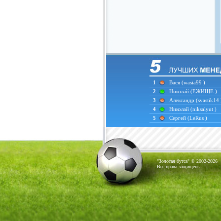
1
Вася
(wasia99 )
2
Николай
(ЕЖИЩЕ )
3
Александр
(svastik14 
4
Николай
(niksalyut )
5
Сергей
(LeRus )
"Золотая бутса" © 2002-2026
Все права защищены.