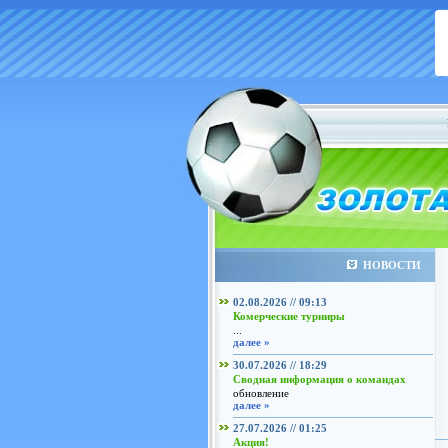
НОВОСТИ
02.08.2026 // 09:13
Комерческие турниры
...
далее »
30.07.2026 // 18:29
Сводная информация о командах
обновление
далее »
27.07.2026 // 01:25
Акция!