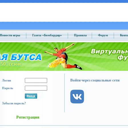
Новости игры
Газета «Бомбардир»
Правила
Форум
Конт
50 сезон
Войти через социальные сети
Логин
Пароль
Забыли пароль?
Регистрация